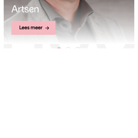
Artsen
Lees meer
Skinbooster
Ontdek onze effectieve huidverjongende behandelingen om de
tekenen van veroudering tegen te gaan en je huid te laten
herstellen. Collageen Boost, Profhilo en Skinboosters bieden op
maat gemaakte oplossingen voor een jeugdiger en stralender
uiterlijk. resultaten die de kwaliteit van je huid verbeteren, vanaf het
eerste gebruik.