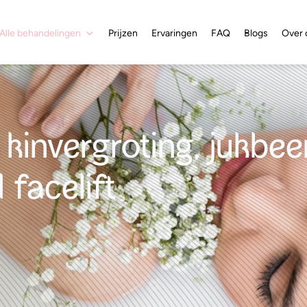
Alle behandelingen
Prijzen
Ervaringen
FAQ
Blogs
Over 
, kinvergroting, jukbe
 facelift