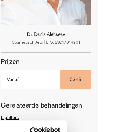
Dr. Denis Alekseev
Cosmetisch Arts | BIG: 29917014201
Prijzen
Vanaf
€345
Gerelateerde behandelingen
Lipfillers
Wallen, kaaklijn, kinvergroting,