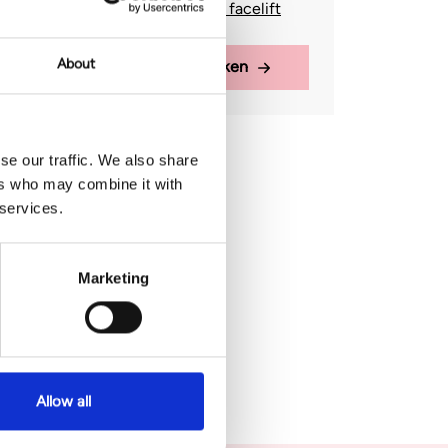
jukbeenderen, traangoot, liquid facelift
About
Alle behandelingen bekijken
se our traffic. We also share
ers who may combine it with
 services.
Marketing
Allow all