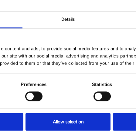
nomen?
Details
genomen, mogelijk door het verouderingsproces of
ren in wallen, een minder gedefinieerde kaaklijn, ingevallen
gelijk ben je ook esthetisch nooit helemaal tevreden geweest
e content and ads, to provide social media features and to analy
eren of kaaklijn, die je graag meer geaccentueerd zou zien.
 our site with our social media, advertising and analytics partn
 kwesties door volume toe te voegen en de gezichtscontouren
 provided to them or that they’ve collected from your use of their
et herstellen van je jeugdige uitstraling en het benadrukken
tuurlijke gezichtsuitdrukking. Een persoonlijk behandelplan
fgestemd op jouw specifieke wensen en de unieke
Preferences
Statistics
Allow selection