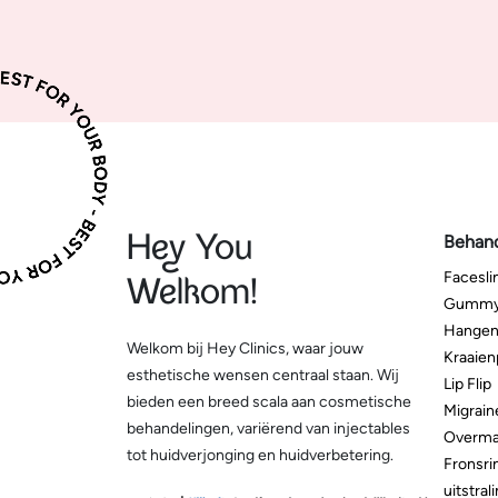
Hey You
Behan
Facesl
Welkom!
Gummy
Hangen
Welkom bij Hey Clinics, waar jouw
Kraaien
esthetische wensen centraal staan. Wij
Lip Flip
bieden een breed scala aan cosmetische
Migrain
behandelingen, variërend van injectables
Overma
tot huidverjonging en huidverbetering.
Fronsri
uitstral