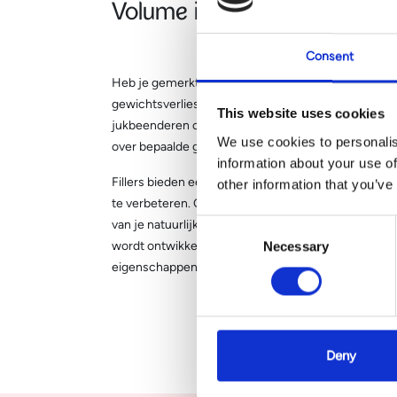
Volume in je gezicht afge
Consent
Heb je gemerkt dat het volume in je gezicht is af
gewichtsverlies? Deze veranderingen kunnen resulte
This website uses cookies
jukbeenderen of duidelijk zichtbare traangoten. Mo
We use cookies to personalis
over bepaalde gebieden zoals je kin, neus, jukbeend
information about your use of
Fillers bieden een effectieve oplossing voor deze
other information that you’ve
te verbeteren. Onze behandelingen zijn gericht op h
van je natuurlijke schoonheid, met behoud van je na
Consent
wordt ontwikkeld in samenspraak met onze arts, a
Necessary
Selection
eigenschappen van jouw gezicht.
Deny