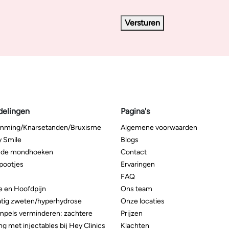
Versturen
delingen
Pagina's
imming/Knarsetanden/Bruxisme
Algemene voorwaarden
 Smile
Blogs
de mondhoeken
Contact
pootjes
Ervaringen
FAQ
e en Hoofdpijn
Ons team
tig zweten/hyperhydrose
Onze locaties
mpels verminderen: zachtere
Prijzen
ing met injectables bij Hey Clinics
Klachten