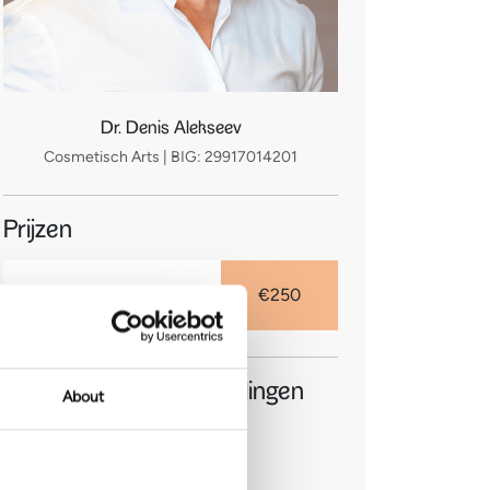
Dr. Denis Alekseev
Cosmetisch Arts | BIG: 29917014201
Prijzen
Vanaf
€250
Gerelateerde behandelingen
About
Lip Flip
Hangende mondhoeken