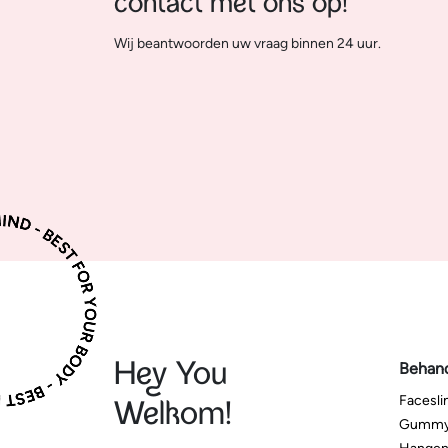
contact met ons op!
Wij beantwoorden uw vraag binnen 24 uur.
Hey You
Behan
Facesl
Welkom!
Gummy