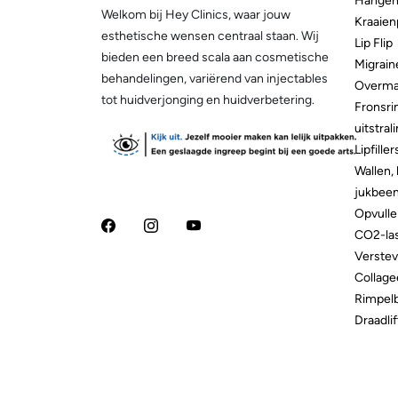
Hangen
Welkom bij Hey Clinics, waar jouw
Kraaien
esthetische wensen centraal staan. Wij
Lip Flip
bieden een breed scala aan cosmetische
Migrain
behandelingen, variërend van injectables
Overma
tot huidverjonging en huidverbetering.
Fronsri
uitstral
Lipfiller
Wallen, 
jukbeend
Opvulle
CO2-las
Verstev
Collage
Rimpel
Draadlif