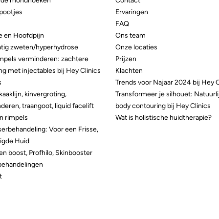
de mondhoeken
Contact
pootjes
Ervaringen
FAQ
e en Hoofdpijn
Ons team
tig zweten/hyperhydrose
Onze locaties
mpels verminderen: zachtere
Prijzen
ing met injectables bij Hey Clinics
Klachten
s
Trends voor Najaar 2024 bij Hey C
kaaklijn, kinvergroting,
Transformeer je silhouet: Natuurli
eren, traangoot, liquid facelift
body contouring bij Hey Clinics
n rimpels
Wat is holistische huidtherapie?
erbehandeling: Voor een Frisse,
igde Huid
en boost, Profhilo, Skinbooster
behandelingen
t