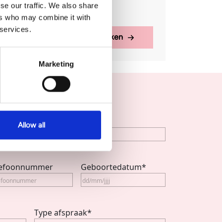
se our traffic. We also share
Hangende mondhoeken
ers who may combine it with
 services.
Alle behandelingen bekijken
Marketing
Allow all
Achternaam
lefoonnummer
Geboortedatum
*
Type afspraak
*