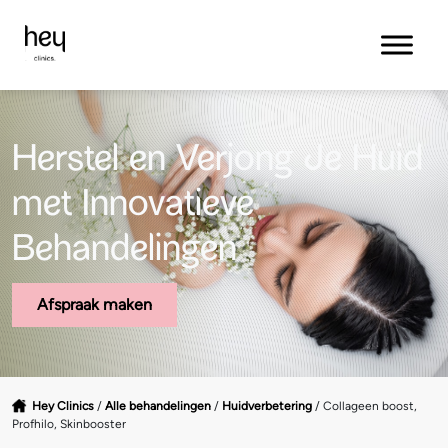
Herstel en Verjong Je Huid
met Innovatieve
Behandelingen
Afspraak maken
Hey Clinics
/
Alle behandelingen
/
Huidverbetering
/
Collageen boost,
Profhilo, Skinbooster