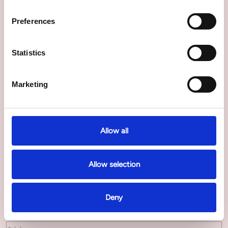
Vragen over deze behandeling?
Preferences
Neem dan contact met ons
op!
Statistics
Wij beantwoorden uw vraag binnen 24 uur.
Marketing
Naam
*
Allow all
Voornaam
Achternaam
Allow selection
E-mailadres
*
Deny
Telefoonnummer