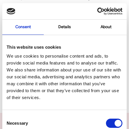
huidverjonging. Het eindresultaat is een verbeterde huidtextuur
en een subtiele, natuurlijke lifting die zorgt voor een frisse en
jeugdige uitstraling.
Consent
Details
About
Skinboosters: Langdurige Hydratatie en Glans
Skinboosters zijn
This website uses cookies
een stap verder dan traditionele hydraterende behandelingen.
We use cookies to personalise content and ads, to
Deze diepwerkende injectables leveren langdurige hydratatie
provide social media features and to analyse our traffic.
en verbetering van de huidelasticiteit door een mix van
We also share information about your use of our site with
hyaluronzuur en andere voedende ingrediënten rechtstreeks in
our social media, advertising and analytics partners who
de huid te injecteren. Ze zijn perfect voor het aanpakken van
may combine it with other information that you’ve
droge, doffe huid en het revitaliseren van je gezicht met een
provided to them or that they’ve collected from your use
gezonde gloed.
of their services.
Consent
NEEM CONTACT MET ONS OP
Necessary
Selection