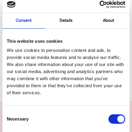
PDO-draden, zorgvuldig geplaatst onder de huid, werken door
het stimuleren van de natuurlijke productie van collageen en
elastine. Dit resulteert niet alleen in een onmiddellijke lifting,
Consent
Details
About
maar bevordert ook een langdurige verbetering van de
huidtextuur en -elasticiteit.
This website uses cookies
Ervaar direct zichtbare resultaten met een minimale
We use cookies to personalise content and ads, to
herstelperiode, zodat je jouw dagelijkse activiteiten snel kunt
provide social media features and to analyse our traffic.
hervatten. Of je nu de algehele jeugdigheid van je gezicht wilt
We also share information about your use of our site with
herstellen, of specifieke gebieden zoals je kaaklijn of hals wilt
our social media, advertising and analytics partners who
aanpakken, onze draadlift behandeling biedt een veilige,
may combine it with other information that you’ve
effectieve en duurzame oplossing.
provided to them or that they’ve collected from your use
of their services.
NEEM CONTACT MET ONS OP
Consent
Necessary
Selection
Vragen over deze behandeling?